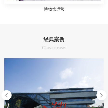
博物馆运营
广
州
海
事
经典案例
博
物
Classic cases
馆